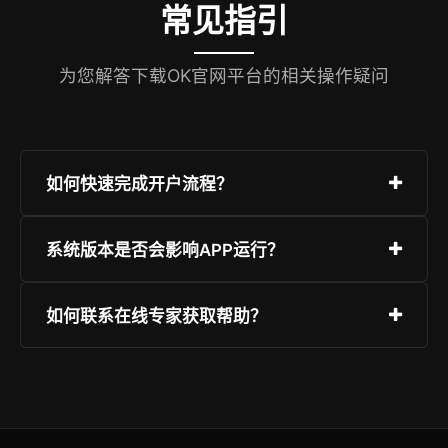
常见指引
为您解答下载OK官网平台的相关操作疑问
如何快速完成开户流程？
只需访问“极速注册”页面，填写基础信息并验证，
系统版本是否会影响APP运行？
随后设定安全等级较高的密码即可。强烈建议开启
双重身份认证。
下载OK官网完美兼容目前市面上的主流硬件与系
如何联系在线专家获取帮助？
统版本。为了最佳安全性与流畅度，建议使用更新
版本，并从本官网获取正版包。
平台提供全天候客服系统，您可以通过即时聊天、
知识手册或提交反馈单来解决问题。页面右下角有
快速对话图标。